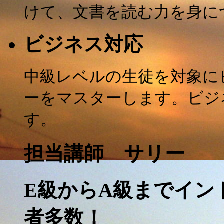
けて、文書を読む力を身に
ビジネス対応
中級レベルの生徒を対象に
ーをマスターします。ビジ
す。
担当講師 サリー
E級からA級までイン
者多数！