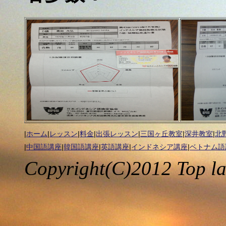
|
ホーム
|
レッスン
|
料金
|
出張レッスン
|
三国ヶ丘教室
|
深井教室
|
北
|
中国語講座
|
韓国語講座
|
英語講座
|
インドネシア講座
|
ベトナム語
Copyright(C)2012 Top la